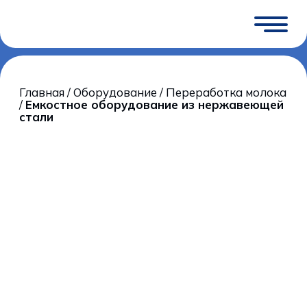
Главная
/
Оборудование
/
Переработка молока
/
Емкостное оборудование из нержавеющей
стали
Емкостное
оборудование из
нержавеющей стали
Каждое производство по переработке
молока организовано по разному и